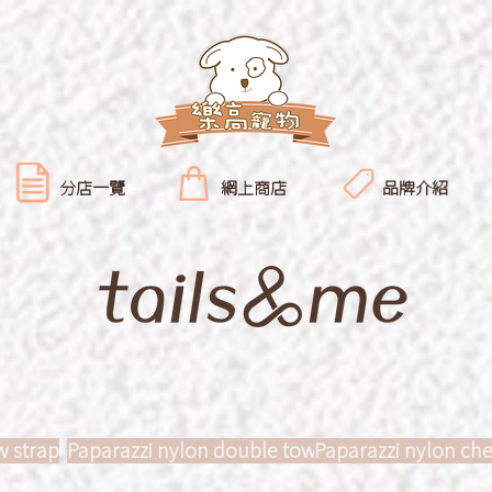
分店一覽
網上商店
品牌介紹
w strap
Paparazzi nylon double tow strap
Paparazzi nylon che